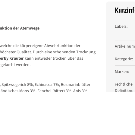
Kurzin
Labels:
unktion der Atemwege
Produkt
Wert
 welche die körpereigene Abwehrfunktion der
Artikelnu
 höchster Qualität. Durch eine schonenden Trocknung
erby Kräuter
kann entweder trocken über das
Kategorie:
ufgekocht werden.
Marken:
rechtliche
Spitzwegerich 8%, Echinacea 7%, Rosmarinblätter
Definition:
ändisches Moos 3%, Fenchel (bitter) 3%, Anis 3%,
%, Wermutkraut 2%
Themensuc
ium 1,5%, Phosphor 0,3%, Natrium 0,08%, Magnesium
Typ des Tie