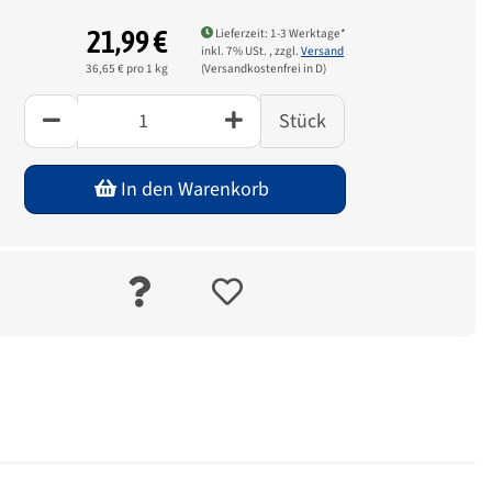
21,99 €
Lieferzeit: 1-3 Werktage*
inkl. 7% USt. , zzgl.
Versand
(Versandkostenfrei in D)
36,65 € pro 1 kg
Stück
In den Warenkorb