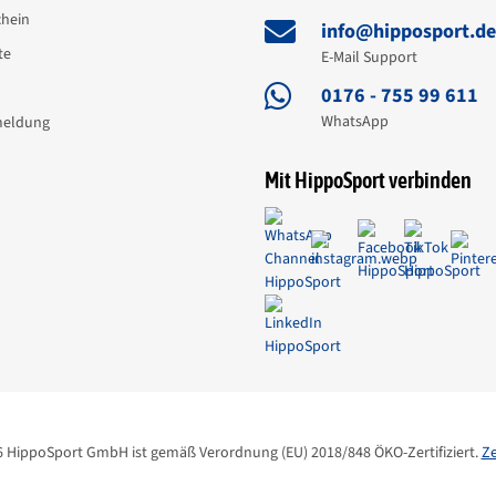
hein
info@hipposport.d
te
E-Mail Support
0176 - 755 99 611
WhatsApp
meldung
Mit HippoSport verbinden
6 HippoSport GmbH ist gemäß Verordnung (EU) 2018/848 ÖKO-Zertifiziert.
Ze