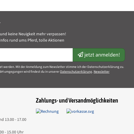
Supplemente
gsform:
Lose
r
icht:
0,60 kg
und keine Neuigkeit mehr verpassen!
cht:
0,60 kg
nfos rund ums Pferd, tolle Aktionen
600,00 g
jetzt anmelden!
et werden. Mit der Anmeldung zum Newsletter stimme ich der Datenschutzerklärung zu.
bH umgegangen wird findest du in unserer
Datenschutzerklärung
.
Newsletter
Zahlungs- und Versandmöglichkeiten
nd 13.00 - 17.00
00 - 15.00 Uhr