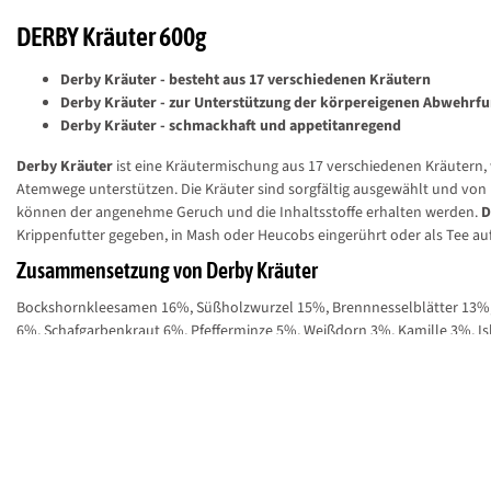
DERBY Kräuter 600g
Derby Kräuter - besteht aus 17 verschiedenen Kräutern
Derby Kräuter - zur Unterstützung der körpereigenen Abwehrf
Derby Kräuter - schmackhaft und appetitanregend
Derby Kräuter
ist eine Kräutermischung aus 17 verschiedenen Kräutern,
Atemwege unterstützen. Die Kräuter sind sorgfältig ausgewählt und von
können der angenehme Geruch und die Inhaltsstoffe erhalten werden.
D
Krippenfutter gegeben, in Mash oder Heucobs eingerührt oder als Tee a
Zusammensetzung von Derby Kräuter
Bockshornkleesamen 16%, Süßholzwurzel 15%, Brennnesselblätter 13%, 
6%, Schafgarbenkraut 6%, Pfefferminze 5%, Weißdorn 3%, Kamille 3%, Isl
Curcumawurzel 3%, Eibischwurzel (ungeschält) 2%, Huflattichblätter 2
Analytische Bestandteile von Derby Kräuter
Rohprotein 16,8%, Rohfett 6,1%, Rohfaser 14,3%, Rohasche 10,9%, Calc
0,32%
Fütterungsempfehlung