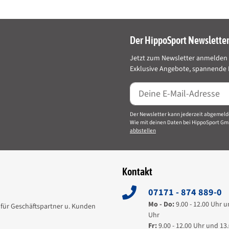
Futterart:
Darreichun
Der HippoSport Newslette
Versandgew
Jetzt zum Newsletter anmelden 
Artikelgewi
Exklusive Angebote, spannende I
Inhalt:
Der Newsletter kann jederzeit abgemeld
Wie mit deinen Daten bei HippoSport Gm
abbstellen
Kontakt
eweg 110, 48155 Münster, info@derby.de
07171 - 874 889-0
Mo - Do:
9.00 - 12.00 Uhr u
für Geschäftspartner u. Kunden
Uhr
Fr:
9.00 - 12.00 Uhr und 13.