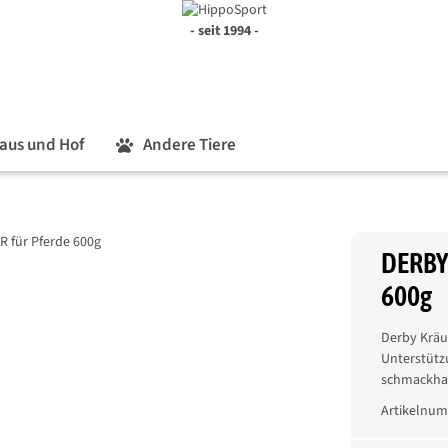
- seit 1994 -
aus und Hof
Andere Tiere
DERBY 
600g
Derby Kräu
Unterstütz
schmackhaf
Artikelnu