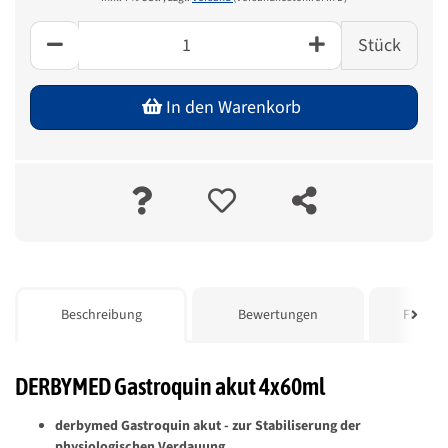
Stück
In den Warenkorb
weitere Registerkarten anzeigen
Beschreibung
Bewertungen
Frage z
DERBYMED Gastroquin akut 4x60ml
derbymed Gastroquin akut - zur Stabiliserung der
physiologischen Verdauung