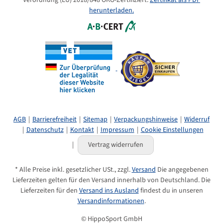
herunterladen.
Dekorationsartikel im Produktbild gehören nicht zum
Leistungsumfang.
Herstellerinformationen:
Verantwortlicher Inverkehrbringer:
aniMedica GmbH, a LIVISTO company, Im Südfeld 9, 48308 Senden-
Bösensell, derbymed@livisto.com
AGB
Barrierefreiheit
Sitemap
Verpackungshinweise
Widerruf
Kurzinformationen
Datenschutz
Kontakt
Impressum
Cookie Einstellungen
Vertrag widerrufen
Artikelnummer:
HS-26733
Produkteigenschaft
Wert
Kategorie:
Pferdefutter
* Alle Preise inkl. gesetzlicher USt., zzgl.
Versand
Die angegebenen
Lieferzeiten gelten für den Versand innerhalb von Deutschland. Die
Marken:
derbymed
Lieferzeiten für den
Versand ins Ausland
findest du in unseren
Versandinformationen
.
rechtliche
Ergänzungsfutter
Definition:
© HippoSport GmbH