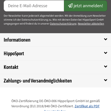
jetzt anmelden!
Nach dem Lösen der Krusten eignet sich
Dr. Henle's Maukovet-Pflege
ideal zur Pflege der Haut.
Der Newsletter kann jederzeit abgemeldet werden. Mit der Anmeldung zum Newsletter
Alle Bestandteile sind in Apothekenqualität. Das Produkt sollte
stimme ich der Datenschutzerklärung zu. Wie mit deinen Daten bei HippoSport GmbH
umgegangen wird findest du in unserer
Datenschutzerklärung
.
Newsletter abbstellen
täglich auf betroffene Stellen aufgetragen und eingerieben werden.
Inhaltsstoffe von Dr. Henle's Maukovet-Löser
Informationen
Basiscreme, Wasser, Harnstoff, Teebaumöl, Chlorhexidingluconat-
Lösung 20%
HippoSport
Anwendung von Dr. Henle's Maukovet-Löser
einmal täglich auf die betroffenen Stellen auftragen und 10 Minuten
Kontakt
einwirken lassen
Zahlungs- und Versandmöglichkeiten
Verpackungsgröße:
200ml/Tube
Registriernummer.: N-100907
ÖKO-Zertifizierung DE-ÖKO-006 HippoSport GmbH ist gemäß
Verordnung (EU) 2018/848 ÖKO-Zertifiziert.
Zertifikat als PDF