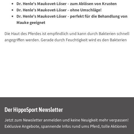
Dr. Henle's Maukovet-Löser - zum Ablösen von Krusten
Dr. Henle's Maukovet-Löser - ohne Umschläge!
Dr. Henle's Maukovet-Löser - perfekt für die Behandlung von
Mauke geeignet
Die Haut des Pferdes ist empfindlich und kann durch Bakterien schnell
angegriffen werden. Gerade durch Feuchtigkeit wird es den Bakterien
erleichtert, sich auszubreiten und die Haut des Pferdes anzugreifen.
Auch Kot, Harn und Ammoniak sind günstige Faktoren für Keime.
Ebenfalls kann eine fehlerhafte Fütterung zu erheblichen
Hautproblemen führen. Viele Pferde reagieren mit Krustenbildung auf
eine gestörte Balance der natürlichen Hautflora.
Dr. Henle's Maukovet-Löser
enthält deshalb Harnstoff, welcher dafür
sorgt, dass die Salbengrundlage in die verkrustete Hautoberfläche
eindringen kann und so die Borken und Krusten aufgelöst werden.
Gleichzeitig wirkt die Salbengrundlage desinfizierend und reinigend.
Als weitere Vorbeugung und zum Stärken des Hautimmunsystems
Der HippoSport Newsletter
enthält
Dr. Henle's Maukovet-Löser
das Teebaumöl.
Jetzt zum Newsletter anmelden und keine Neuigkeit mehr verpassen!
Dr. Henle's Maukovet-Löser
entfernt Krusten äußerst zuverlässig und
Exklusive Angebote, spannende Infos rund ums Pferd, tolle Aktionen
stabilisiert so die gesunde Flora der Haut. So werden Sie Borken und
Krusten los, ohne lästige Umschläge!