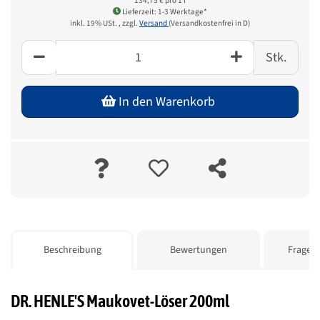
134,75 € pro 1 l
Lieferzeit: 1-3 Werktage*
inkl. 19% USt. , zzgl.
Versand
(Versandkostenfrei in D)
Stk.
In den Warenkorb
weitere Registerkarten anzeigen
Beschreibung
Bewertungen
Frage z
DR. HENLE'S Maukovet-Löser 200ml