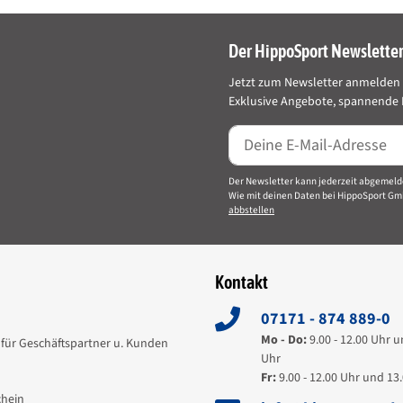
Der HippoSport Newslette
Jetzt zum Newsletter anmelden 
Exklusive Angebote, spannende I
Der Newsletter kann jederzeit abgemeld
Wie mit deinen Daten bei HippoSport Gm
abbstellen
Kontakt
07171 - 874 889-0
Mo - Do:
9.00 - 12.00 Uhr u
für Geschäftspartner u. Kunden
Uhr
Fr:
9.00 - 12.00 Uhr und 13.
hein