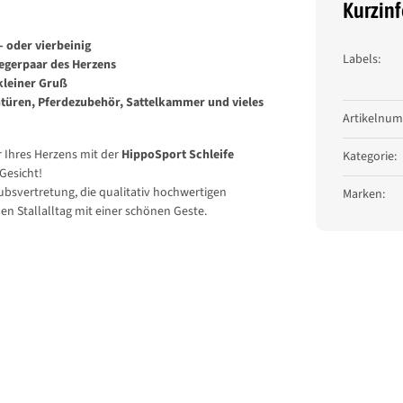
Kurzin
- oder vierbeinig
Labels:
iegerpaar des Herzens
Produkt
Wert
kleiner Gruß
ntüren, Pferdezubehör, Sattelkammer und vieles
Artikelnu
r Ihres Herzens mit der
HippoSport Schleife
Kategorie:
Gesicht!
ubsvertretung, die qualitativ hochwertigen
Marken:
n Stallalltag mit einer schönen Geste.
 Schwäbisch Gmünd, info@hipposport.de