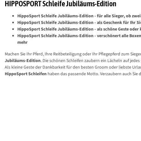
HIPPOSPORT Schleife Jubiläums-Edition
HippoSport Schleife Jubiläums-Edition - für alle Sieger, ob zwei
HippoSport Schleife Jubiläums-Edition - als Geschenk für Ihr S
HippoSport Schleife Jubiläums-Edition - als schöne Geste oder 
HippoSport Schleife Jubiläums-Edition - verschönert alle Boxe
mehr
Machen Sie Ihr Pferd, Ihre Reitbeteiligung oder Ihr Pflegepferd zum Siege
Jubiläums-Edition
. Die schönen Schleifen zaubern ein Lächeln auf jedes 
Als kleine Geste der Dankbarkeit für den besten Groom oder liebste Urla
HippoSport Schleifen
haben das passende Motto. Verzaubern auch Sie de
Verpackungsgröße:
1 Stück
Dekorationsartikel im Produktbild gehören nicht zum Leistungsumfang.
Herstellerinformationen:
HippoSport GmbH, Lise-Meitner-Str. 4, 73529