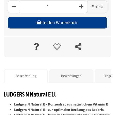
Stück
In den Warenkorb
weitere Registerkarten anzeigen
Beschreibung
Bewertungen
Frage z
LUDGERS N Natural E 1l
Ludgers N Natural E - Konzentrat aus natürlichem Vitamin E
Ludgers N Natural E - zur optimalen Deckung des Bedarfs