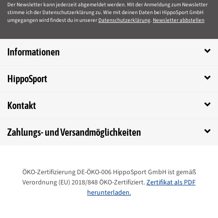
Der Newsletter kann jederzeit abgemeldet werden. Mit der Anmeldung zum Newsletter
Energieaufwand, den das Pferd für die Verarbeitung der Inhaltsstoffe
stimme ich der Datenschutzerklärung zu. Wie mit deinen Daten bei HippoSport GmbH
aufbringen muss, und der damit einhergehenden zusätzlichen und
umgegangen wird findest du in unserer
Datenschutzerklärung
.
Newsletter abbstellen
unnötigen Belastung des Stoffwechsels.
Zusammensetzung von Ludgers N Natural E
Informationen
Maiskeimöl (GMO-frei)
Analytische Bestandteile von Ludgers N Natural E
HippoSport
Rohfett 99,0%
Kontakt
Zusatzstoffe von Ludgers N Natural E je kg
Vitamin E als RRR-alpha-Tocopherylacetat (3a700) 136.000 I.E., starke
Zahlungs- und Versandmöglichkeiten
tocopherolhaltige Extrakte natürlichen Ursprungs (E306) 500 mg
Fütterungsempfehlung
geben Sie
Ludgers N Natural E
über das normale Kraftfutter oder mit
ÖKO-Zertifizierung DE-ÖKO-006 HippoSport GmbH ist gemäß
einem Injektor direkt ins Maul
Verordnung (EU) 2018/848 ÖKO-Zertifiziert.
Zertifikat als PDF
täglich
herunterladen.
Pferd (500kg) 10-20ml
Pony (250kg) 5-10ml
vor Wettkämpfen, 6-12 Stunden zuvor