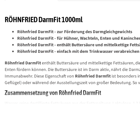
RÖHNFRIED DarmFit 1000ml
Röhnfried DarmFit - zur Förderung des Darmgleichgewichts
Röhnfried DarmFit - für Hühner, Wachteln, Enten und Kaninche
Röhnfried DarmFit - enthält Buttersäure und mittelkettige Fett
Röhnfried DarmFit - einfach mit dem Trinkwasser verabreichen
Röhnfried DarmFit
enthält Buttersäure und mittelkettige Fettsäuren, 
Enten fördern können. Die Buttersäure ist im Darm aktiv, nährt die Darm
Immunabwehr. Diese Eigenschaft von
Röhnfried Darmfit
ist besonders i
Geflügel) oder während der Ausstellungszeit von großer Bedeutung. So ver
Zusammensetzung von Röhnfried DarmFit
Wasser, reine destillierte Fettsäuren aus der Fettspaltung, Laktulose, 1,2
Analytische Bestandteile von Röhnfried DarmFit
Rohprotein 5,8%, Rohfett 0,27%, Rohfaser 0,0%, Rohasche 0,2%, Natrium 
Zusatzstoffe von Röhnfried DarmFit je Liter