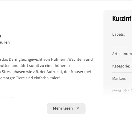
Kurzin
Labels:
n
Produkt
Wert
säuren
Artikelnu
die das Darmgleichgewicht von Hühnern, Wachteln und
zotten und führt somit zu einer höheren
Kategorie:
n Stressphasen wie z.B. der Aufzucht, der Mauser (bei
sorgte Tiere sind einfach vitaler!
Marken:
rechtliche 
 Propandiol
Darreichun
Mehr lesen
Versandgew
0,0%, Methionin 0,0%, Lysin 0,0%, Feuchtigkeit 97,4%
Artikelgewi