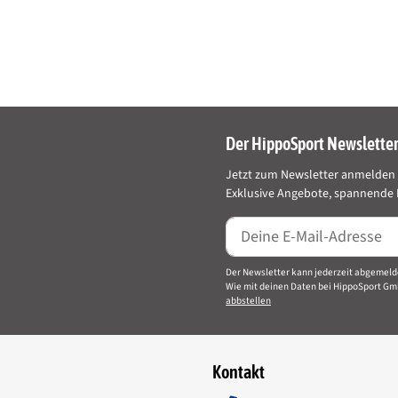
) 23.400mg, Ammoniumformiat (E295) 58.000mg,
Inhalt:
Der HippoSport Newslette
Jetzt zum Newsletter anmelden 
Exklusive Angebote, spannende I
Der Newsletter kann jederzeit abgemeld
Wie mit deinen Daten bei HippoSport Gm
abbstellen
Kontakt
r. 36a, 25551 Hohenlockstedt, info@roehnfried.de