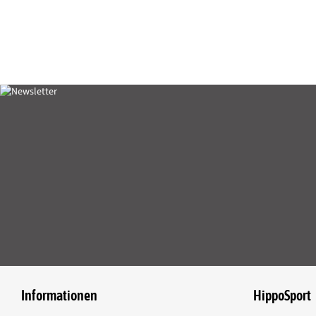
Konservierungsstoffe: Ameisensäure (E236) 74.800mg, Essigsäure (E260
Propionsäure (E280) 37.400mg, Zitronensäure (E330) 2300mg
Aromastoffe: Buttersäure (08.005) 1.000mg
Fütterungsempfehlung
5ml je Liter Trinkwasser
als Kur für 10-14 Tage
oder 2-4x pro Woche
Darreichungsform
flüssig
Verpackungsgröße:
1l/Flasche
Dekorationsartikel im Produktbild gehören nicht zum Leistungsumfang.
Informationen
HippoSport
Herstellerinformationen:
Dr. Hesse Tierpharma GmbH & Co. KG, Kieler St