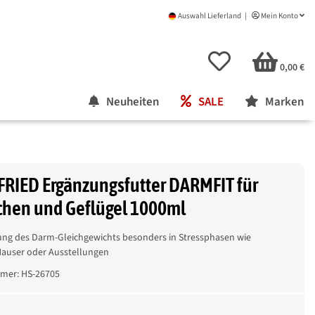
Auswahl Lieferland
Mein Konto
0,00 €
Neuheiten
SALE
Marken
RIED Ergänzungsfutter DARMFIT für
chen und Geflügel 1000ml
ung des Darm-Gleichgewichts besonders in Stressphasen wie
Mauser oder Ausstellungen
mmer:
HS-26705