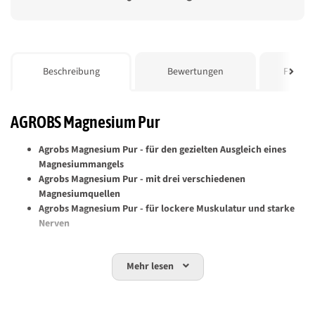
weitere Registerkarten anzeigen
Beschreibung
Bewertungen
Frage z
AGROBS Magnesium Pur
Agrobs Magnesium Pur - für den gezielten Ausgleich eines
Magnesiummangels
Agrobs Magnesium Pur - mit drei verschiedenen
Magnesiumquellen
Agrobs Magnesium Pur - für lockere Muskulatur und starke
Nerven
Magnesium ist ein essentielles Mineral, das zahlreiche physiologische
Prozesse im Pferdekörper unterstützt. Es spielt eine wichtige Rolle im
Mehr lesen
Muskelstoffwechsel, trägt zur Entspannung nach körperlicher
Belastung bei und unterstützt das allgemeine Wohlbefinden. Ein
Mangel kann sich durch Unruhe, Nervosität, erhöhte Reizbarkeit oder