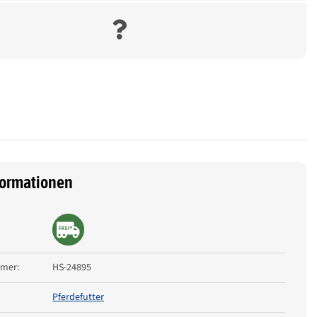
formationen
eigenschaft
mmer:
HS-24895
Pferdefutter