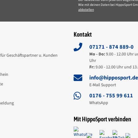
Wie mit deinen Daten bei HippoSport Gm
abbstellen
Kontakt
07171 - 874 889-0
Mo - Do:
9.00 - 12.00 Uhr u
für Geschäftspartner u. Kunden
Uhr
Fr:
9.00 - 12.00 Uhr und 13.
hein
info@hipposport.d
fen, info@marstall.eu
te
E-Mail Support
0176 - 755 99 611
WhatsApp
meldung
Mit HippoSport verbinden