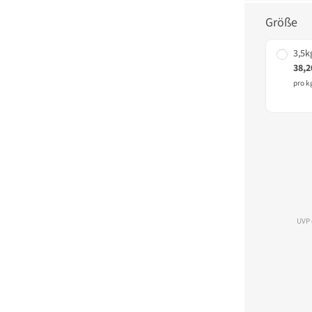
Größe
3,5k
38,2
pro k
UVP 