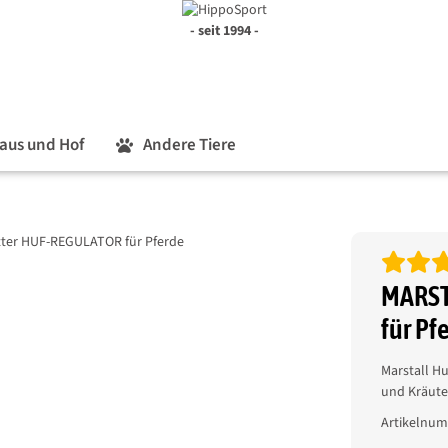
- seit 1994 -
aus und Hof
Andere Tiere
MARST
für Pf
Marstall Hu
und Kräute
Artikelnu