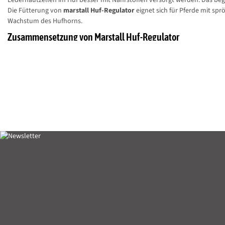
Die Fütterung von
marstall Huf-Regulator
eignet sich für Pferde mit sp
Wachstum des Hufhorns.
Zusammensetzung von Marstall Huf-Regulator
Gras (hochtemperaturgetrocknet), Leinextraktionsschrot, Apfeltrester (g
Kamillenkraut, Löwenzahnwurzel, Melissenkraut, Stiefmütterchenkraut, Sp
Seealgenmehl, 1% Kurkuma, Knoblauch (getrocknet granuliert), Pflanzenöl
Analytische Bestandteile von Marstall Huf-Regulator
Rohprotein 15,5%, pcv Rohprotein 120g/kg, Rohfett 3,4%, Rohfaser 10,0
Natrium 0,05%, Magnesium 0,6 %, Lysin 0,45 %, SAS (Methionin+Cystein) 
Zusatzstoffe von Marstall Huf-Regulator je kg
Vitamin E (3a700) 12.000mg, Biotin (3a880) 100.000mcg, Kupfer als Kupfer-(
Glycin-Zinkchelat Hydrat (3b607) 2.800mg, DL-Methionin (technisch rein)
Technologische Zusatzstoffe: Kieselgur (E551c) 80g
Fütterungsempfehlung
Intensiv-Versorgung über 3-5 Monate ca. 30 g je 100 kg LG/Tag
Erhöhte Versorgung über 12 Monate ca. 15 g je 100 kg LG/Tag