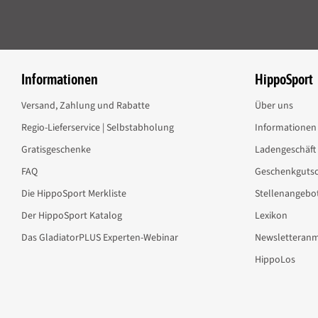
Als Dauergabe ca. 8 g je 100 kg LG/Tag
Darreichungsform
Pellet
Informationen
HippoSport
Verpackungsgröße:
3,5kg/Eimer; 10kg/Eimer; 10kg/Nachfüllsack
Versand, Zahlung und Rabatte
Über uns
Regio-Lieferservice | Selbstabholung
Informationen 
Gratisgeschenke
Ladengeschäft
Dekorationsartikel im Produktbild gehören nicht zum Leistungsumfang.
FAQ
Geschenkgutsc
Herstellerinformationen:
marstall GmbH, Mühlenstr. 15, 87534 Oberstau
Die HippoSport Merkliste
Stellenangebo
Der HippoSport Katalog
Lexikon
Das GladiatorPLUS Experten-Webinar
Newsletteran
HippoLos