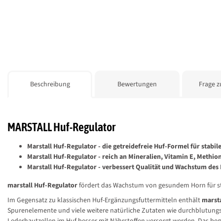
weitere Registerkarten anzeigen
Beschreibung
Bewertungen
Frage z
MARSTALL Huf-Regulator
Marstall Huf-Regulator - die getreidefreie Huf-Formel für stabil
Marstall Huf-Regulator - reich an Mineralien, Vitamin E, Methi
Marstall Huf-Regulator - verbessert Qualität und Wachstum des
marstall Huf-Regulator
fördert das Wachstum von gesundem Horn für st
Im Gegensatz zu klassischen Huf-Ergänzungsfuttermitteln enthält
marsta
Spurenelemente und viele weitere natürliche Zutaten wie durchblutung
Lederhautzellen im Huf besser mit Nährstoffen versorgt werden. Das beg