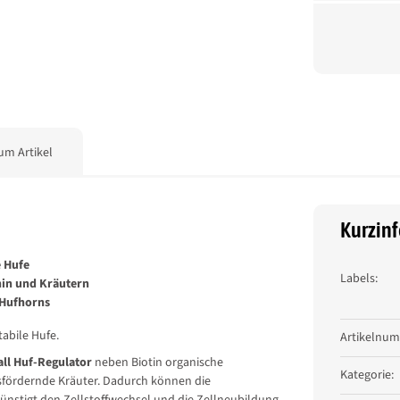
um Artikel
Kurzin
e Hufe
Labels:
onin und Kräutern
Produkt
Wert
 Hufhorns
abile Hufe.
Artikelnu
ll Huf-Regulator
neben Biotin organische
Kategorie:
sfördernde Kräuter. Dadurch können die
ünstigt den Zellstoffwechsel und die Zellneubildung.