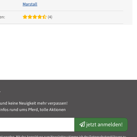
Marstall
en:
(4)
Ergänzungsfutter
he:
Hornqualität
Haferfrei
gsform:
Pellet
res:
Sportpferd
Freizeitpferd
Zuchtstute
Fohlen & Jährling
Senior
r
Supplemente
und keine Neuigkeit mehr verpassen!
nfos rund ums Pferd, tolle Aktionen
jetzt anmelden!
et werden. Mit der Anmeldung zum Newsletter stimme ich der Datenschutzerklärung zu.