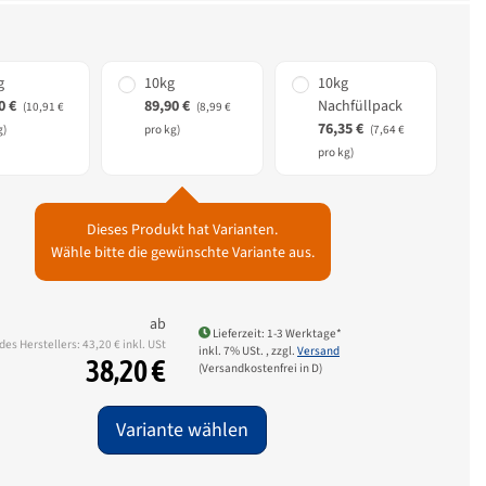
g
10kg
10kg
0 €
89,90 €
Nachfüllpack
(10,91 €
(8,99 €
76,35 €
g)
pro kg)
(7,64 €
pro kg)
Dieses Produkt hat Varianten.
Wähle bitte die gewünschte Variante aus.
ab
Lieferzeit: 1-3 Werktage*
des Herstellers: 43,20 € inkl. USt
inkl. 7% USt. , zzgl.
Versand
38,20 €
(Versandkostenfrei in D)
Variante wählen