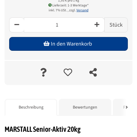
1,95 € pro 1 kg
Lieferzeit: 1-3 Werktage*
inkl. 7% USt. , zzgl.
Versand
Stück
In den Warenkorb
weitere Registerkarten anzeigen
Beschreibung
Bewertungen
Frage z
MARSTALL Senior-Aktiv 20kg