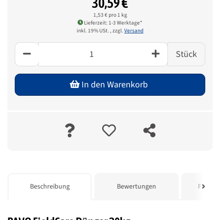
30,59 €
1,53 € pro 1 kg
Lieferzeit: 1-3 Werktage*
inkl. 19% USt. , zzgl.
Versand
Stück
In den Warenkorb
weitere Registerkarten anzeigen
Beschreibung
Bewertungen
Frage z