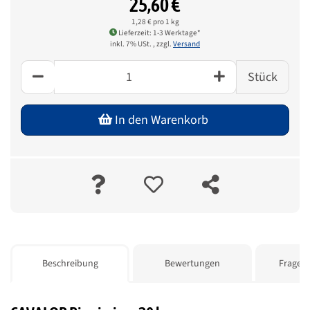
25,60 €
1,28 € pro 1 kg
Lieferzeit: 1-3 Werktage*
inkl. 7% USt. , zzgl.
Versand
Stück
In den Warenkorb
weitere Registerkarten anzeigen
Beschreibung
Bewertungen
Frage z