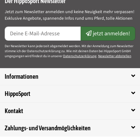
Anwendung von Zedan SP extra stark Roll-On
Der HippoSport Newsletter
Auf zu schützende Haut/Fell mit dem Roll-On aufragen und
Jetzt zum Newsletter anmelden und keine Neuigkeit mehr verpassen!
gleichmäßig verteilen, bei Bedarf wiederholen. Schützt auf der Weide
Exklusive Angebote, spannende Infos rund ums Pferd, tolle Aktionen
und im Offenstall für Stunden.
jetzt anmelden!
Der Newsletter kann jederzeit abgemeldet werden. Mit der Anmeldung zum Newsletter
Verpackungsgröße:
75ml/Roll-On
stimme ich der Datenschutzerklärung zu. Wie mit deinen Daten bei HippoSport GmbH
umgegangen wird findest du in unserer
Datenschutzerklärung
.
Newsletter abbstellen
Registriernummer: N-78493
Informationen
Biozidprodukte vorsichtig verwenden. Vor Gebrauch stets Etikett
und Produktinformationen lesen.
HippoSport
Dekorationsartikel im Produktbild gehören nicht zum
Leistungsumfang.
Kontakt
Herstellerinformationen:
MM-Cosmetic GmbH, Auf dem Löh 8, 56584
Anhausen, info@zedan.de
Zahlungs- und Versandmöglichkeiten