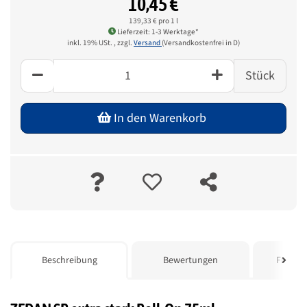
10,45 €
139,33 € pro 1 l
Lieferzeit: 1-3 Werktage*
inkl. 19% USt. , zzgl.
Versand
(Versandkostenfrei in D)
Stück
In den Warenkorb
weitere Registerkarten anzeigen
Beschreibung
Bewertungen
Frage z