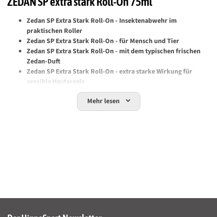
ZEDAN SP extra stark Roll-On 75ml
Zedan SP Extra Stark Roll-On - Insektenabwehr im
praktischen Roller
Zedan SP Extra Stark Roll-On - für Mensch und Tier
Zedan SP Extra Stark Roll-On - mit dem typischen frischen
Zedan-Duft
Zedan SP Extra Stark Roll-On - extra starke Wirkung für
sensible Hautareale
Zedan SP extra stark Roll-On
schützt sensible Hautareale von
Mehr lesen
Ekzemerpferden zuverlässig vor allergieverstärkenden
Insektenstichen durch Kriebelmücken und Bremsen. Mit dem
Wirkstoff aus den Blättern der Eukalyptus Citriodora wirkt es dem
Befall durch Zecken, Fliegen und anderen Lästlingen effektiv
entgegen. Mit dem Roll-On können auch schwer erreichbare Stellen
oder Bereiche, die man nicht einsprühen kann, geschützt werden.
Wirkstoff in Zedan SP extra stark Roll-On je kg
96g Eucalyptus Citriodora oil hydrated cyclized (EC oil h/c) (CAS.Nr.
1245629-80-4).