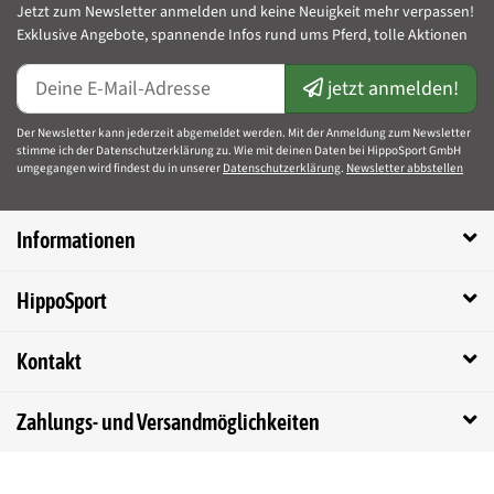
Jetzt zum Newsletter anmelden und keine Neuigkeit mehr verpassen!
Pellet
Exklusive Angebote, spannende Infos rund ums Pferd, tolle Aktionen
Verpackungsgröße:
1kg/Dose; 3kg/Eimer
jetzt anmelden!
Der Newsletter kann jederzeit abgemeldet werden. Mit der Anmeldung zum Newsletter
stimme ich der Datenschutzerklärung zu. Wie mit deinen Daten bei HippoSport GmbH
Dekorationsartikel im Produktbild gehören nicht zum
umgegangen wird findest du in unserer
Datenschutzerklärung
.
Newsletter abbstellen
Leistungsumfang.
Herstellerinformationen:
Xaver Scheule GmbH, Riedweg 12, 87757
Informationen
Kirchheim, info@lexa-pferdefutter.de
HippoSport
Kurzinformationen
Kontakt
Artikelnummer:
HS-24798
Produkteigenschaft
Wert
Kategorie:
Pferdefutter
Zahlungs- und Versandmöglichkeiten
Marken:
Lexa