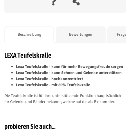
weitere Registerkarten anzeigen
Beschreibung
Bewertungen
Frage z
LEXA Teufelskralle
Lexa Teufelskralle - kann für mehr Bewegungsfreude sorgen
Lexa Teufelskralle - kann Sehnen und Gelenke unterstützen
Lexa Teufelskralle - hochkonzentriert
Lexa Teufelskralle - mit 80% Teufelskralle
Die Teufelskralle ist für ihre unterstützende Funktion hauptsächlich
für Gelenke und Bänder bekannt, welche auf die als Biokomplex
vorhandenen Bitterstoffe Harpagosid und Flavonoide zurückzuführen
sind. Teufelskralle eignet sich zur unterstützenden Fütterung. Da sich
der Effekt erst nach einer 3-wöchigen Anwendungsdauer voll
probieren Sie auch...
entfaltet, ist eine längerfristige Anwendung empfohlen.