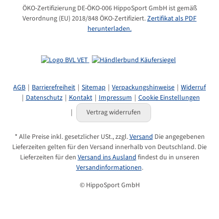
Bewertungen:
(4)
ÖKO-Zertifizierung DE-ÖKO-006 HippoSport GmbH ist gemäß
Verordnung (EU) 2018/848 ÖKO-Zertifiziert.
Zertifikat als PDF
rechtliche
Ergänzungsfutter
herunterladen.
Definition:
Themensuche:
Getreidefrei
Kräuter und
Kräutermischungen
Haferfrei
Gelenke
und Sehnen
AGB
Barrierefreiheit
Sitemap
Verpackungshinweise
Widerruf
Datenschutz
Kontakt
Impressum
Cookie Einstellungen
Darreichungsform:
Pellet
Vertrag widerrufen
Typ des Tieres:
Sportpferd
Freizeitpferd
Fohlen &
Jährling
Senior
* Alle Preise inkl. gesetzlicher USt., zzgl.
Versand
Die angegebenen
Lieferzeiten gelten für den Versand innerhalb von Deutschland. Die
Futterart:
Supplemente
Lieferzeiten für den
Versand ins Ausland
findest du in unseren
Versandinformationen
.
© HippoSport GmbH