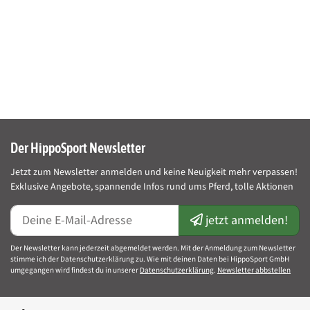
Verpackungsgröße:
1 Stück (50ml = 60g), 6x1 Stück/Packung
Dekorationsartikel im Produktbild gehören nicht zum
Leistungsumfang.
Herstellerinformationen:
Cavalor, Industriepark 11B, 9031 Drongen,
Der HippoSport Newsletter
Belgien, info@cavalor.com
Jetzt zum Newsletter anmelden und keine Neuigkeit mehr verpassen!
Exklusive Angebote, spannende Infos rund ums Pferd, tolle Aktionen
Kurzinformationen
jetzt anmelden!
Artikelnummer:
HS-23888
Produkteigenschaft
Wert
Der Newsletter kann jederzeit abgemeldet werden. Mit der Anmeldung zum Newsletter
Kategorie:
Pferdefutter
stimme ich der Datenschutzerklärung zu. Wie mit deinen Daten bei HippoSport GmbH
umgegangen wird findest du in unserer
Datenschutzerklärung
.
Newsletter abbstellen
Marken:
Cavalor