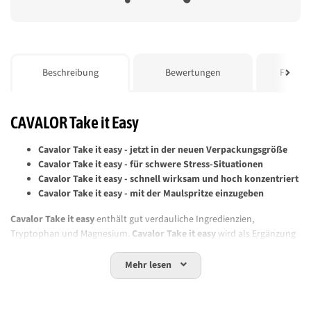
weitere Registerkarten anzeigen
Beschreibung
Bewertungen
Frage z
CAVALOR Take it Easy
Cavalor Take it easy - jetzt in der neuen Verpackungsgröße
Cavalor Take it easy - für schwere Stress-Situationen
Cavalor Take it easy - schnell wirksam und hoch konzentriert
Cavalor Take it easy - mit der Maulspritze einzugeben
Cavalor Take it easy
enthält gut verdauliche Ingredienzien,
Tryptophan und Magnesium.
Cavalor Take it easy
wird als Ergänzung
des Futters zur Förderung von Ruhe und Konzentration in
temporären Stresssituationen verwendet.
Cavalor Take it easy
ist um
Mehr lesen
ein vielfaches höher dosiert als
Cavalor Calm
. Bei Extremfällen kann
Cavalor Take it easy
auch in Kombination mit
Cavalor SoZen
gegeben
werden.