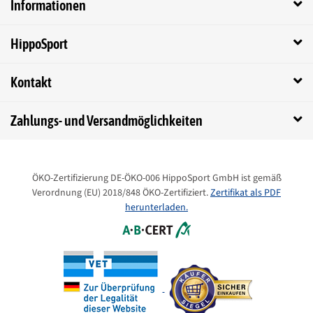
Informationen
Bewertungen:
(1)
rechtliche
Ergänzungsfutter
HippoSport
Definition:
Kontakt
Themensuche:
Nervosität & Verhalten
Typ des Tieres:
Sportpferd
Freizeitpferd
Zuchtstute
Zahlungs- und Versandmöglichkeiten
Fohlen & Jährling
Senior
Darreichungsform:
Flüssig
ÖKO-Zertifizierung DE-ÖKO-006 HippoSport GmbH ist gemäß
Futterart:
Supplemente
Verordnung (EU) 2018/848 ÖKO-Zertifiziert.
Zertifikat als PDF
herunterladen.
Versandgewicht:
0,40 kg
Artikelgewicht:
0,25 kg