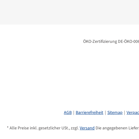
Rohprotein 9%, Rohfett 7%, Rohfaser 6%, Rohasche 9%, Natrium 0%
Zusatzstoffe der Kräuter-Öl-Rezeptur Nr. 3 Drachentöter je 
natürliches Vitamin E (3a700) 6.000mg
Fütterungsempfehlung
ÖKO-Zertifizierung DE-ÖKO-00
täglich 20-30g (1,5 bis 2 Messlöffel)
in besonderen Situationen bis 40g
Darreichungsform
Pulver
Verpackungsgröße:
1000g/Dose; 1500g/Eimer
AGB
Barrierefreiheit
Sitemap
Verpa
Dekorationsartikel im Produktbild gehören nicht zum Leistungsumfang.
* Alle Preise inkl. gesetzlicher USt., zzgl.
Versand
Die angegebenen Lieferz
Herstellerinformationen:
Dr. Weyrauch Kräuterspezialitäten, Dinkelacke