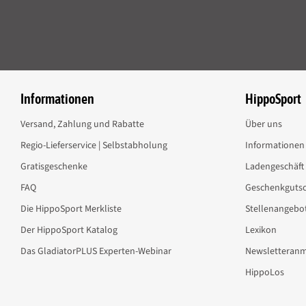
Vor allem ältere Pferde oder Pferde, die bereits starker Beanspruchung
frühen Training profitieren vom
Drachentöter
, der zur üblichen Futterra
gefüttert werden sollte. Bitte beachten Sie, dass im
Drachentöter
Pflanze
die derzeit unter die Doping-Bestimmungen fallen. Daher ist eine fünftäg
Für alle, die die Wirkung von
dr.Weyrauch Nr. 3 Drachentöter
für sich se
Kapseln für den Menschen
und
Kapseln für Hunde
erhältlich.
Informationen
HippoSport
dr.WEYRAUCH Kräuterspezialitäten
wurden mit dem Anspruch an besonde
sind mit höchster Sorgfalt und Kreativität zusammengestellt. Der ausge
Versand, Zahlung und Rabatte
Über uns
Ergiebigkeit schon bei der Fütterung kleiner Mengen.
Regio-Lieferservice | Selbstabholung
Informationen 
dr.WEYRAUCH Kräuterspezialitäten
sind frei von Bindemitteln, Konservi
Gratisgeschenke
Ladengeschäft
naturidentisch oder künstlich) und werden sehr gerne gefressen. Ätheri
selbstverständlich nicht extra zugesetzt. Dafür steht der Name
d.WEYRA
FAQ
Geschenkgutsc
Zusammensetzung der Kräuter-Öl-Rezeptur Nr. 3 Drachentö
Die HippoSport Merkliste
Stellenangebo
Getrocknete Kräuter (Mädesüß, Mistel, Schachtelhalm, Oregano, Gänsefin
Der HippoSport Katalog
Lexikon
Teufelskralle, Ingwer, Yams), getrocknete Früchte (Hagebutten, Aronia, Gr
Das GladiatorPLUS Experten-Webinar
Newsletteran
Nachtkerzensamen), Glucosaminsulfat, Algen (Schizochytrum limacinum),
Chondroitinsulfat, getrocknetes Harz (Weihrauch), Hirse-Trockenextrakt (s
HippoLos
Analytische Bestandteile der Kräuter-Öl-Rezeptur Nr. 3 Dra