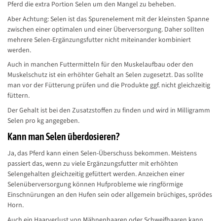
Pferd die extra Portion Selen um den Mangel zu beheben.
Aber Achtung: Selen ist das Spurenelement mit der kleinsten Spanne
zwischen einer optimalen und einer Überversorgung. Daher sollten
mehrere Selen-Ergänzungsfutter nicht miteinander kombiniert
werden.
Auch in manchen Futtermitteln für den Muskelaufbau oder den
Muskelschutz ist ein erhöhter Gehalt an Selen zugesetzt. Das sollte
man vor der Fütterung prüfen und die Produkte ggf. nicht gleichzeitig
füttern.
Der Gehalt ist bei den Zusatzstoffen zu finden und wird in Milligramm
Selen pro kg angegeben.
Kann man Selen überdosieren?
Ja, das Pferd kann einen Selen-Überschuss bekommen. Meistens
passiert das, wenn zu viele Ergänzungsfutter mit erhöhten
Selengehalten gleichzeitig gefüttert werden. Anzeichen einer
Selenüberversorgung können Hufprobleme wie ringförmige
Einschnürungen an den Hufen sein oder allgemein brüchiges, sprödes
Horn.
Auch ein Haarverlust von Mähnenhaaren oder Schweifhaaren kann