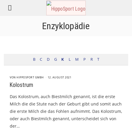
Enzyklopädie
B
C
D
G
K
L
M
P
R
T
VON
HIPPOSPORT GMBH
12. AUGUST 2021
Kolostrum
Das Kolostrum, auch Biestmilch genannt, ist die erste
Milch die die Stute nach der Geburt gibt und somit auch
die erste Milch die das Fohlen aufnimmt. Das Kolostrum,
oder auch Biestmilch genannt, unterscheidet sich von
der…